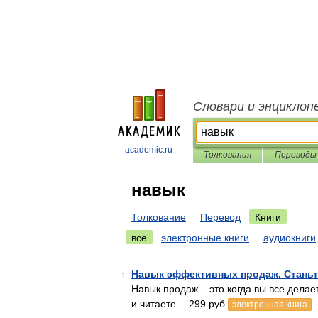
Словари и энциклоп
academic.ru
Толкования
Переводы
навык
Толкование
Перевод
Книги
все
электронные книги
аудиокниги
Навык эффективных продаж. Станьт
1
Навык продаж – это когда вы все делае
и читаете… 299 руб
электронная книга