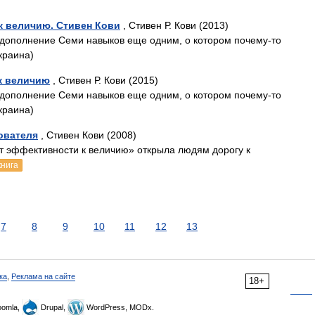
к величию. Стивен Кови
, Стивен Р. Кови (2013)
о дополнение Семи навыков еще одним, о котором почему-то
краина)
к величию
, Стивен Р. Кови (2015)
о дополнение Семи навыков еще одним, о котором почему-то
краина)
ователя
, Стивен Кови (2008)
т эффективности к величию» открыла людям дорогу к
книга
7
8
9
10
11
12
13
ка
,
Реклама на сайте
18+
omla,
Drupal,
WordPress, MODx.