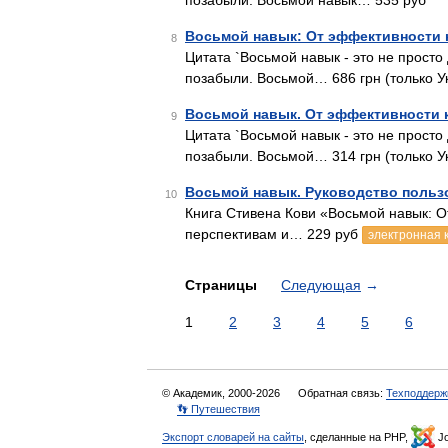
позабыли. Восьмой навык… 535 руб
Восьмой навык: От эффективности 
8
Цитата `Восьмой навык - это не прост
позабыли. Восьмой… 686 грн (только У
Восьмой навык. От эффективности 
9
Цитата `Восьмой навык - это не прост
позабыли. Восьмой… 314 грн (только У
Восьмой навык. Руководство польз
10
Книга Стивена Кови «Восьмой навык: О
перспективам и… 229 руб
электронная 
Страницы
Следующая
→
1
2
3
4
5
6
© Академик, 2000-2026
Обратная связь:
Техподдерж
👣 Путешествия
Экспорт словарей на сайты
, сделанные на PHP,
Jo